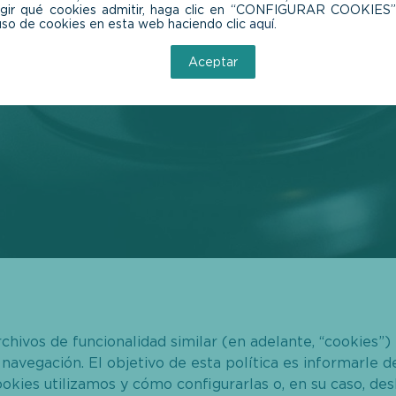
rchivos de funcionalidad similar (en adelante, “cookies”)
navegación. El objetivo de esta política es informarle d
ookies utilizamos y cómo configurarlas o, en su caso, desh