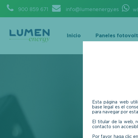
900 859 671
info@lumenenergy.es
w
Inicio
Paneles fotovolt