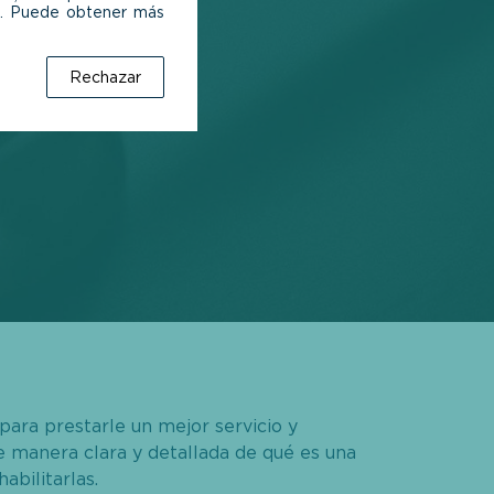
 para prestarle un mejor servicio y
e manera clara y detallada de qué es una
abilitarlas.